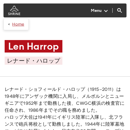
Skip to main content
Menu
Home
Len Harrop
レナード・ハロップ
レナード・ショフィールド・ハロップ
（1915–2011
）は
1948
年にアンザック機関に入局し、メルボルンとニュー
ギニアで
1952
年まで勤務した後
、CWGC
横浜の検査官に
任命され
、1986
年までその職を務めました。
ハロップ大佐は
1941
年にイギリス陸軍に入隊し、北フラ
ンスで砲兵将校として勤務しました
。1944
年に陸軍墓地