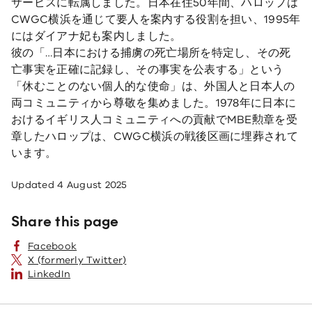
サービスに転属しました。日本在住
50
年間、ハロップは
CWGC
横浜を通じて要人を案内する役割を担い
、1995
年
にはダイアナ妃も案内しました。
彼の
「…
日本における捕虜の死亡場所を特定し、その死
亡事実を正確に記録し、その事実を公表する」という
「休むことのない個人的な使命」は、外国人と日本人の
両コミュニティから尊敬を集めました。
1978
年に日本に
おけるイギリス人コミュニティへの貢献で
MBE
勲章を受
章したハロップは
、CWGC
横浜の戦後区画に埋葬されて
います
。
Updated
4 August 2025
Share this page
Facebook
X (formerly Twitter)
LinkedIn